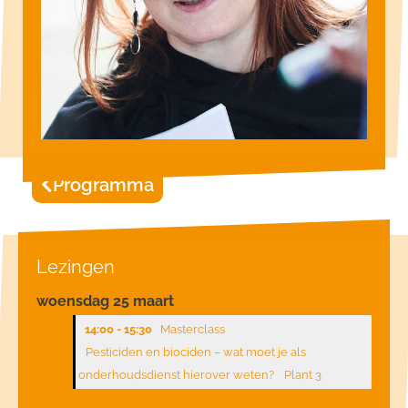
Programma
Lezingen
woensdag 25 maart
14:00 - 15:30
Masterclass
Pesticiden en biociden – wat moet je als
onderhoudsdienst hierover weten?
Plant 3