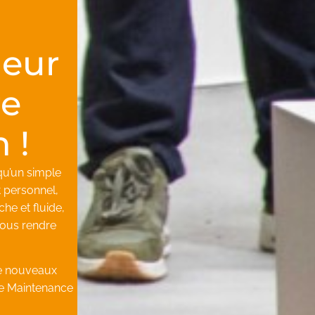
leur
re
 !
qu’un simple
nt personnel,
he et fluide,
ous rendre
de nouveaux
ue Maintenance