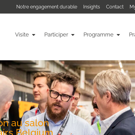
Notre engagement durable
Insights
Contact
My
Visite
Participer
Programme
Pr
ion au salon
airs Belgium