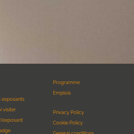
Programme
Emplois
s exposants
 visiter
Privacy Policy
 l'exposant
Cookie Policy
adge
General conditions