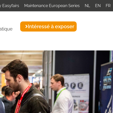
 Easyfairs
Maintenance European Series
NL
EN
FR
Intéressé à exposer
atique