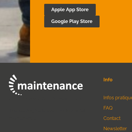
Apple App Store
Google Play Store
Info
Infos pratiqu
26 – 27 mars 2025 | Antwerp Expo
FAQ
The leading trade event for industrial
maintenance
Contact
Newsletter