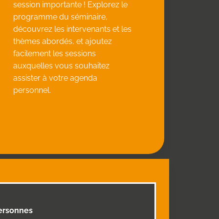
session importante ! Explorez le
programme du séminaire,
découvrez les intervenants et les
thèmes abordés, et ajoutez
facilement les sessions
auxquelles vous souhaitez
assister à votre agenda
personnel.
personnes