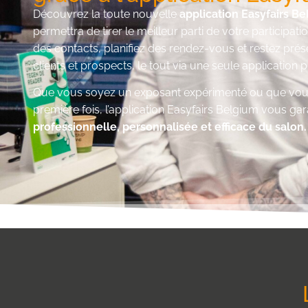
Découvrez la toute nouvelle
application Easyfairs B
permettra de tirer le meilleur parti de votre participati
des contacts, planifiez des rendez-vous et restez prése
clients et prospects, le tout via une seule application p
Que vous soyez un exposant expérimenté ou que vous 
première fois, l’application Easyfairs Belgium vous ga
professionnelle, personnalisée et efficace du salon.