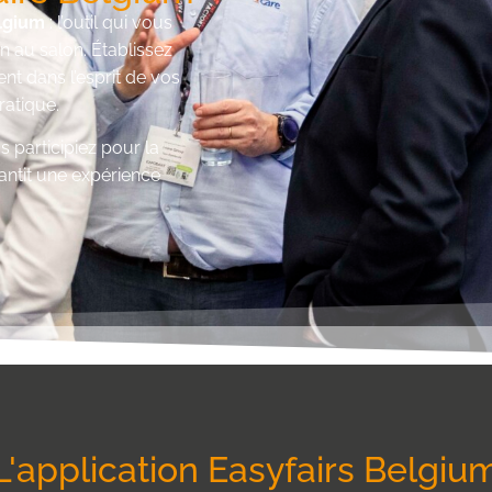
elgium
: l’outil qui vous
on au salon. Établissez
nt dans l’esprit de vos
ratique.
participiez pour la
rantit une expérience
L'application Easyfairs Belgiu