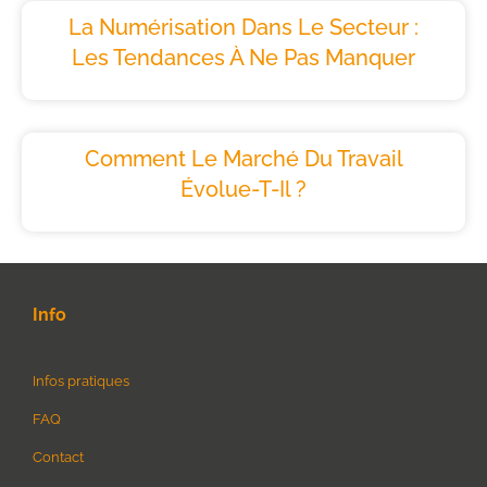
La Numérisation Dans Le Secteur :
Les Tendances À Ne Pas Manquer
Comment Le Marché Du Travail
Évolue-T-Il ?
Info
Infos pratiques
FAQ
Contact