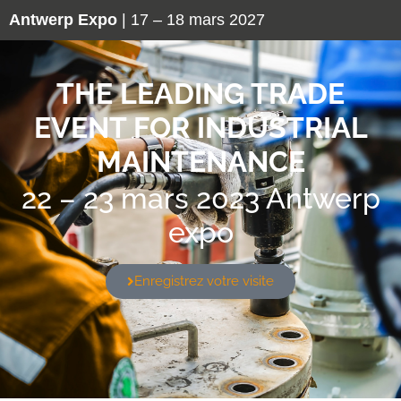
Antwerp Expo
| 17 – 18 mars 2027
THE LEADING TRADE
EVENT FOR INDUSTRIAL
MAINTENANCE
22 – 23 mars 2023
Antwerp
expo
Enregistrez votre visite