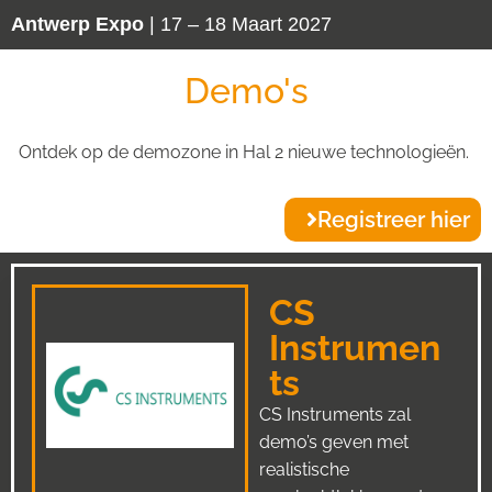
Antwerp Expo
| 17 – 18 Maart 2027
Demo's
Ontdek op de demozone in Hal 2 nieuwe technologieën.
Registreer hier
CS
Instrumen
ts
CS Instruments zal
demo’s geven met
realistische