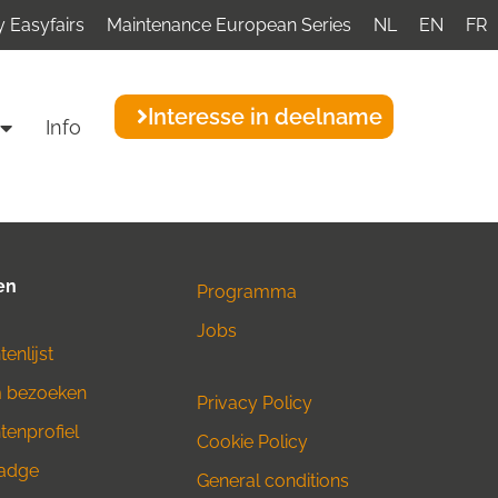
 Easyfairs
Maintenance European Series
NL
EN
FR
Interesse in deelname
Info
en
Programma
Jobs
enlijst
 bezoeken
Privacy Policy
enprofiel
Cookie Policy
adge
General conditions