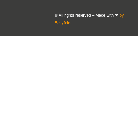
© All rights reserved – Made with ❤
by
Easyfairs