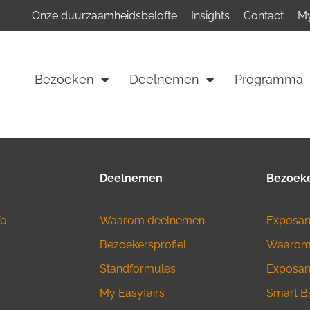
Onze duurzaamheidsbelofte
Insights
Contact
My
Bezoeken
Deelnemen
Programma
Deelnemen
Bezoek
fo
Waarom deelnemen
Exposant
Bezoekersprofiel
Waarom
Standformules
Exposant
My Easyfairs
Smart B