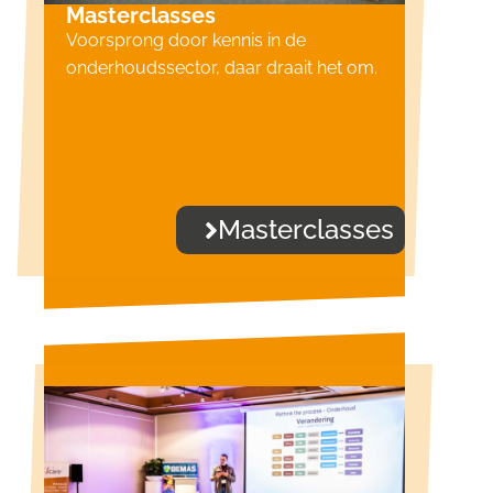
Masterclasses
Voorsprong door kennis in de
onderhoudssector, daar draait het om.
Masterclasses