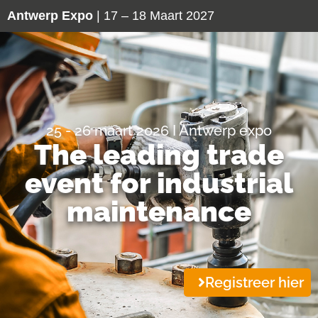
Antwerp Expo
| 17 – 18 Maart 2027
25 - 26 maart 2026 I Antwerp expo
The leading trade
event for industrial
maintenance
Registreer hier