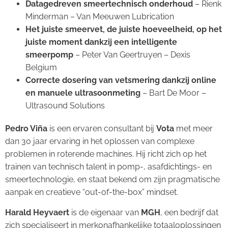
Datagedreven smeertechnisch onderhoud
– Rienk
Minderman – Van Meeuwen Lubrication
Het juiste smeervet, de juiste hoeveelheid, op het
juiste moment dankzij een intelligente
smeerpomp
– Peter Van Geertruyen – Dexis
Belgium
Correcte dosering van vetsmering dankzij online
en manuele ultrasoonmeting
– Bart De Moor –
Ultrasound Solutions
Pedro Viña
is een ervaren consultant bij
Vota
met meer
dan 30 jaar ervaring in het oplossen van complexe
problemen in roterende machines. Hij richt zich op het
trainen van technisch talent in pomp-, asafdichtings- en
smeertechnologie, en staat bekend om zijn pragmatische
aanpak en creatieve “out-of-the-box” mindset.
Harald Heyvaert
is de eigenaar van
MGH
, een bedrijf dat
zich specialiseert in merkonafhankelijke totaaloplossingen