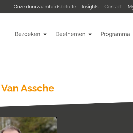
Onze duurzaamheidsbelofte
Insights
Contact
My
Bezoeken
Deelnemen
Programma
 Van Assche