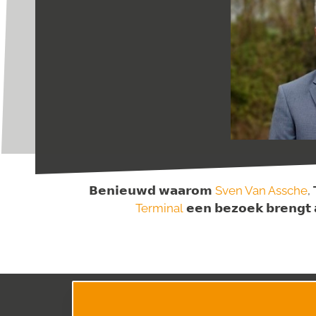
𝗕𝗲𝗻𝗶𝗲𝘂𝘄𝗱
𝘄𝗮𝗮𝗿𝗼𝗺
Sven Van Assche
,
Terminal
𝗲𝗲𝗻
𝗯𝗲𝘇𝗼𝗲𝗸
𝗯𝗿𝗲𝗻𝗴𝘁