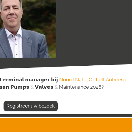
𝗧𝗲𝗿𝗺𝗶𝗻𝗮𝗹
𝗺𝗮𝗻𝗮𝗴𝗲𝗿
𝗯𝗶𝗷
Noord Natie
Odfjell
Antwerp
𝗮𝗮𝗻
𝗣𝘂𝗺𝗽𝘀
&
𝗩𝗮𝗹𝘃𝗲𝘀
&
Maintenance 2026
?
Registreer uw bezoek