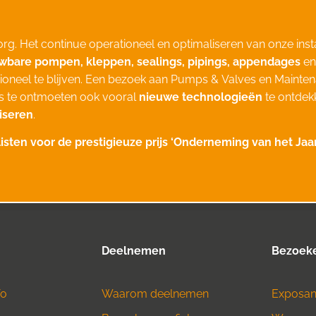
zorg. Het continue operationeel en optimaliseren van onze ins
bare pompen, kleppen, sealings, pipings, appendages
en
ioneel te blijven. Een bezoek aan Pumps & Valves en Mainte
rs te ontmoeten ook vooral
nieuwe technologieën
te ontdek
iseren
.
listen voor de prestigieuze prijs ‘Onderneming van het Jaa
Deelnemen
Bezoek
fo
Waarom deelnemen
Exposant