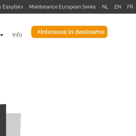
 Easyfairs
Maintenance European Series
NL
EN
FR
Interesse in deelname
Info