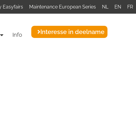
 Easyfairs
Maintenance European Series
NL
EN
FR
Interesse in deelname
Info