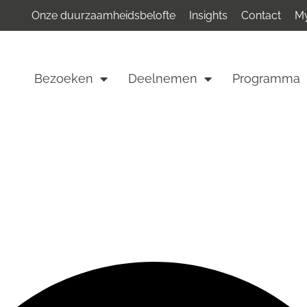
Onze duurzaamheidsbelofte
Insights
Contact
My
Bezoeken
Deelnemen
Programma