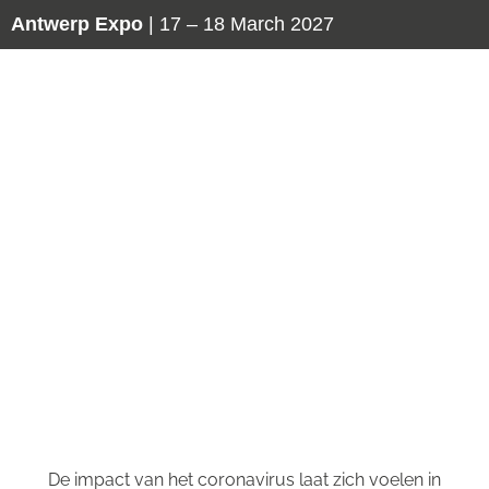
Antwerp Expo
| 17 – 18 March 2027
Hoe gaan
exposanten
Maintenance en
Pumps & Valves om
met de
coronacrisis?
De impact van het coronavirus laat zich voelen in