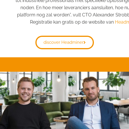
tot industriële professionals met specifieke oplossin
noden. En hoe meer leveranciers aansluiten, hoe nu
platform nog zal worden”, vult CTO Alexander Strob
Registratie kan gratis op de website van
Headm
discover Headminer