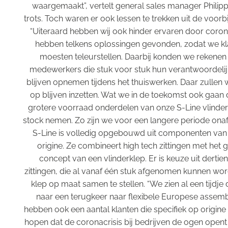
waargemaakt”, vertelt general sales manager Philip
trots. Toch waren er ook lessen te trekken uit de voor
“Uiteraard hebben wij ook hinder ervaren door coro
hebben telkens oplossingen gevonden, zodat we kla
moesten teleurstellen. Daarbij konden we rekenen
medewerkers die stuk voor stuk hun verantwoordelij
blijven opnemen tijdens het thuiswerken. Daar zullen
op blijven inzetten. Wat we in de toekomst ook gaan 
grotere voorraad onderdelen van onze S-Line vlinde
stock nemen. Zo zijn we voor een langere periode onafh
S-Line is volledig opgebouwd uit componenten va
origine. Ze combineert high tech zittingen met het
concept van een vlinderklep. Er is keuze uit dertie
zittingen, die al vanaf één stuk afgenomen kunnen wo
klep op maat samen te stellen. “We zien al een tijdje 
naar een terugkeer naar flexibele Europese assem
hebben ook een aantal klanten die specifiek op origin
hopen dat de coronacrisis bij bedrijven de ogen opent d