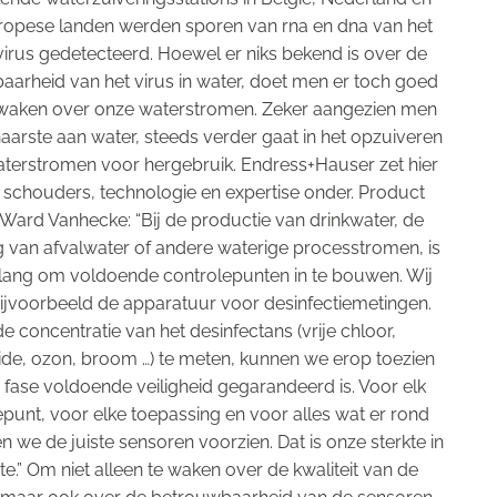
opese landen werden sporen van rna en dna van het
virus gedetecteerd. Hoewel er niks bekend is over de
arheid van het virus in water, doet men er toch goed
waken over onze waterstromen. Zeker aangezien men
aarste aan water, steeds verder gaat in het opzuiveren
aterstromen voor hergebruik. Endress+Hauser zet hier
n schouders, technologie en expertise onder. Product
ard Vanhecke: “Bij de productie van drinkwater, de
 van afvalwater of andere waterige processtromen, is
lang om voldoende controlepunten in te bouwen. Wij
ijvoorbeeld de apparatuur voor desinfectiemetingen.
e concentratie van het desinfectans (vrije chloor,
ide, ozon, broom …) te meten, kunnen we erop toezien
e fase voldoende veiligheid gegarandeerd is. Voor elk
epunt, voor elke toepassing en voor alles wat er rond
 we de juiste sensoren voorzien. Dat is onze sterkte in
e.” Om niet alleen te waken over de kwaliteit van de