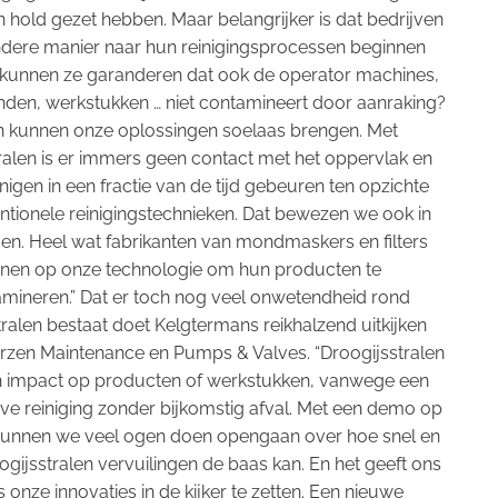
 hold gezet hebben. Maar belangrijker is dat bedrijven
dere manier naar hun reinigingsprocessen beginnen
e kunnen ze garanderen dat ook de operator machines,
nden, werkstukken … niet contamineert door aanraking?
n kunnen onze oplossingen soelaas brengen. Met
ralen is er immers geen contact met het oppervlak en
inigen in een fractie van de tijd gebeuren ten opzichte
tionele reinigingstechnieken. Dat bewezen we ook in
den. Heel wat fabrikanten van mondmaskers en filters
nen op onze technologie om hun producten te
mineren.” Dat er toch nog veel onwetendheid rond
tralen bestaat doet Kelgtermans reikhalzend uitkijken
rzen Maintenance en Pumps & Valves. “Droogijsstralen
n impact op producten of werkstukken, vanwege een
eve reiniging zonder bijkomstig afval. Met een demo op
kunnen we veel ogen doen opengaan over hoe snel en
oogijsstralen vervuilingen de baas kan. En het geeft ons
 onze innovaties in de kijker te zetten. Een nieuwe