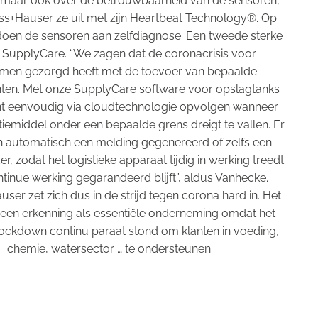
e maar ook over de betrouwbaarheid van de sensoren,
ss+Hauser ze uit met zijn Heartbeat Technology®. Op
doen de sensoren aan zelfdiagnose. Een tweede sterke
is SupplyCare. “We zagen dat de coronacrisis voor
men gezorgd heeft met de toevoer van bepaalde
nten. Met onze SupplyCare software voor opslagtanks
nt eenvoudig via cloudtechnologie opvolgen wanneer
tiemiddel onder een bepaalde grens dreigt te vallen. Er
 automatisch een melding gegenereerd of zelfs een
, zodat het logistieke apparaat tijdig in werking treedt
tinue werking gegarandeerd blijft”, aldus Vanhecke.
ser zet zich dus in de strijd tegen corona hard in. Het
een erkenning als essentiële onderneming omdat het
 lockdown continu paraat stond om klanten in voeding,
chemie, watersector … te ondersteunen.